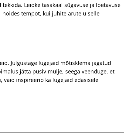
 tekkida. Leidke tasakaal sügavuse ja loetavuse
 hoides tempot, kui juhite arutelu selle
deid. Julgustage lugejaid mõtisklema jagatud
imalus jätta püsiv mulje, seega veenduge, et
, vaid inspireerib ka lugejaid edasisele