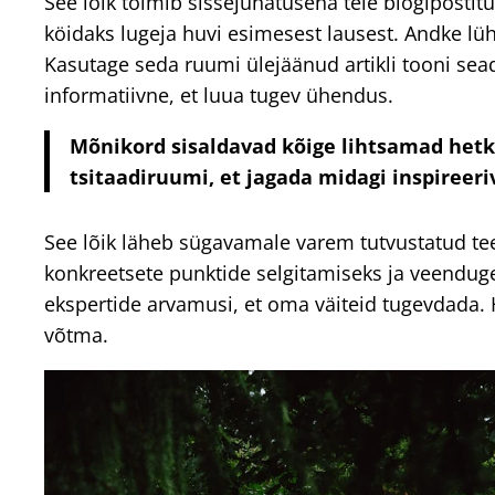
See lõik toimib sissejuhatusena teie blogipostit
köidaks lugeja huvi esimesest lausest. Andke lüh
Kasutage seda ruumi ülejäänud artikli tooni sead
informatiivne, et luua tugev ühendus.
Mõnikord sisaldavad kõige lihtsamad hetke
tsitaadiruumi, et jagada midagi inspireeriv
See lõik läheb sügavamale varem tutvustatud tee
konkreetsete punktide selgitamiseks ja veenduge,
ekspertide arvamusi, et oma väiteid tugevdada. Hoi
võtma.