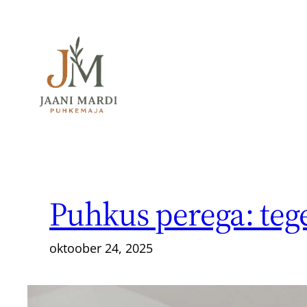
Liigu
sisu
juurde
Puhkus perega: teg
oktoober 24, 2025