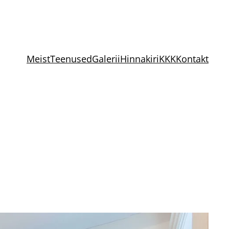
Meist
Teenused
Galerii
Hinnakiri
KKK
Kontakt