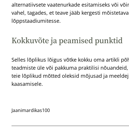
alternatiivsete vaatenurkade esitamiseks või võ
vahel, tagades, et teave jääb kergesti mõistetav
lõppstaadiumitesse.
Kokkuvõte ja peamised punktid
Selles lõplikus lõigus võtke kokku oma artikli p
teadmiste üle või pakkuma praktilisi nõuandeid
teie lõplikud mõtted oleksid mõjusad ja meeldejää
kaasamisele.
Jaanimardikas100