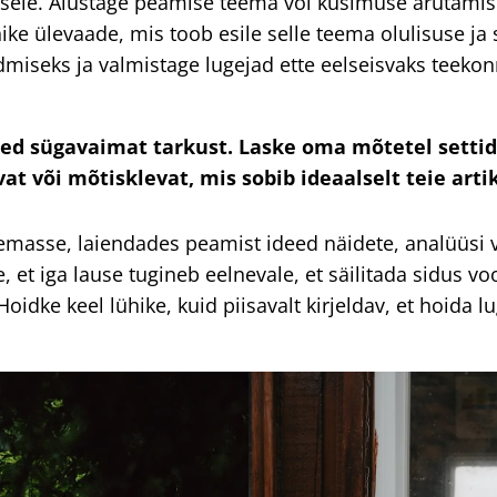
usele. Alustage peamise teema või küsimuse arutamise
ike ülevaade, mis toob esile selle teema olulisuse ja 
miseks ja valmistage lugejad ette eelseisvaks teekonn
d sügavaimat tarkust. Laske oma mõtetel settida 
at või mõtisklevat, mis sobib ideaalselt teie arti
masse, laiendades peamist ideed näidete, analüüsi võ
 et iga lause tugineb eelnevale, et säilitada sidus v
dke keel lühike, kuid piisavalt kirjeldav, et hoida lu