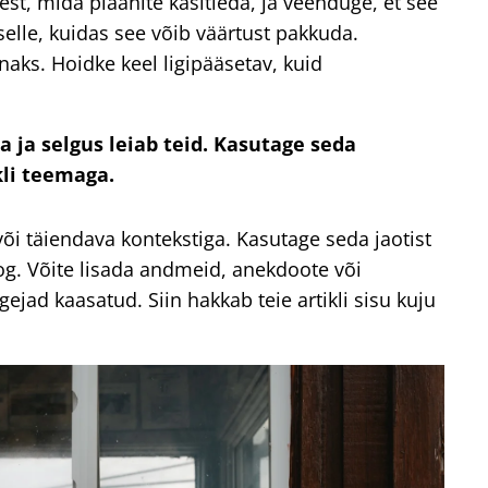
st, mida plaanite käsitleda, ja veenduge, et see
selle, kuidas see võib väärtust pakkuda.
aks. Hoidke keel ligipääsetav, kuid
ja selgus leiab teid. Kasutage seda
kli teemaga.
i täiendava kontekstiga. Kasutage seda jaotist
oog. Võite lisada andmeid, anekdoote või
gejad kaasatud. Siin hakkab teie artikli sisu kuju