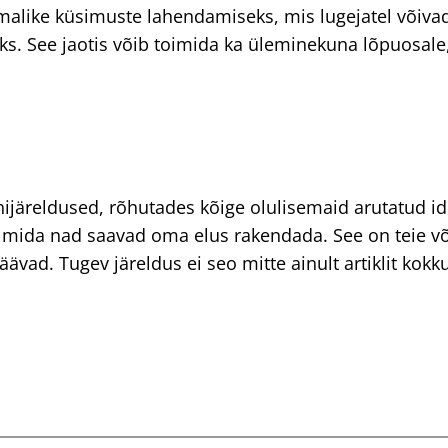
imalike küsimuste lahendamiseks, mis lugejatel võivad
aks. See jaotis võib toimida ka üleminekuna lõpuosale,
õhijäreldused, rõhutades kõige olulisemaid arutatud i
, mida nad saavad oma elus rakendada. See on teie võ
vad. Tugev järeldus ei seo mitte ainult artiklit kokku