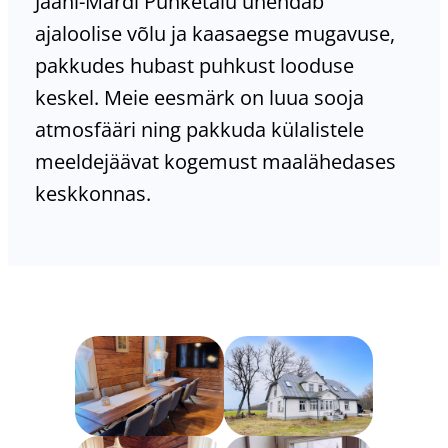
Jaani-Mardi Puhketalu ühendab
ajaloolise võlu ja kaasaegse mugavuse,
pakkudes hubast puhkust looduse
keskel. Meie eesmärk on luua sooja
atmosfääri ning pakkuda külalistele
meeldejäävat kogemust maalähedases
keskkonnas.