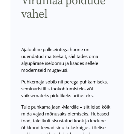
vahel
Ajalooline palkseintega hoone on
uuendatud maitsekalt, säilitades oma
algupärase iseloomu ja lisades sellele
modernseid mugavusi.
Puhkemaja sobib nii perega puhkamiseks,
seminaristiilis töökohtumisteks või
väiksemateks pidulikeks üritusteks.
Tule puhkama Jaani-Mardile – siit leiad kõik,
mida vajad mõnusaks olemiseks. Hubased
toad, täielikult sisustatud köök ja kodune
õhkkond teevad sinu külaskäigust tõelise