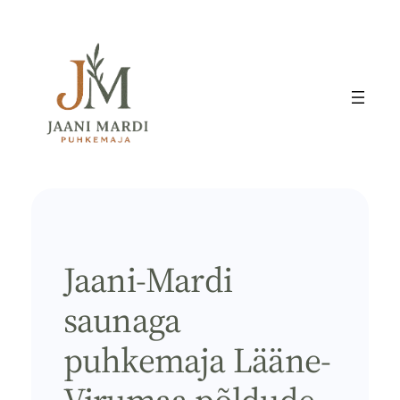
Liigu
sisu
juurde
Jaani-Mardi
saunaga
puhkemaja Lääne-
Virumaa põldude