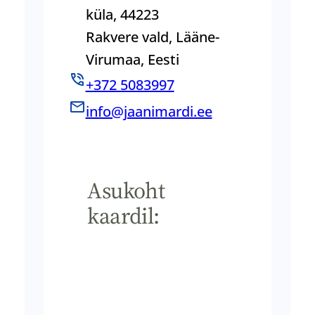
küla, 44223
Rakvere vald, Lääne-
Virumaa, Eesti
+372 5083997
info@jaanimardi.ee
Asukoht
kaardil: