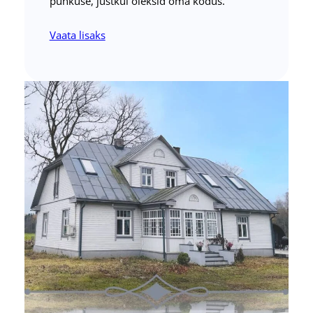
puhkuse, justkui oleksid oma kodus.
Vaata lisaks